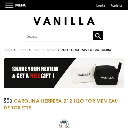
Login
Register
Home
>
Brands
>
Carolina Herrera
>
212 H2O for Men Eau de Toilette
รีวิว
CAROLINA HERRERA 212 H2O FOR MEN EAU
DE TOILETTE