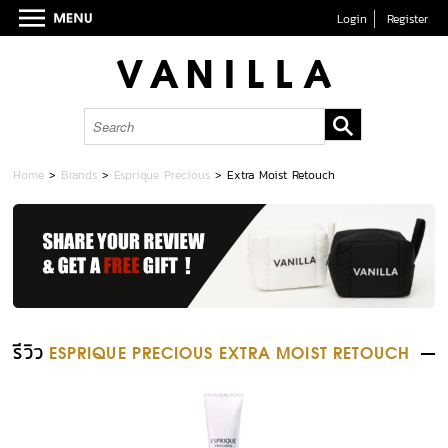
Login
Register
Home
>
Brands
>
Esprique Precious
>
Extra Moist Retouch
รีวิว
ESPRIQUE PRECIOUS EXTRA MOIST RETOUCH