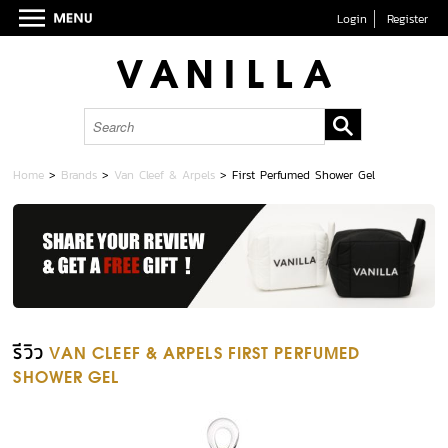
Login
Register
Home
>
Brands
>
Van Cleef & Arpels
>
First Perfumed Shower Gel
รีวิว
VAN CLEEF & ARPELS FIRST PERFUMED
SHOWER GEL