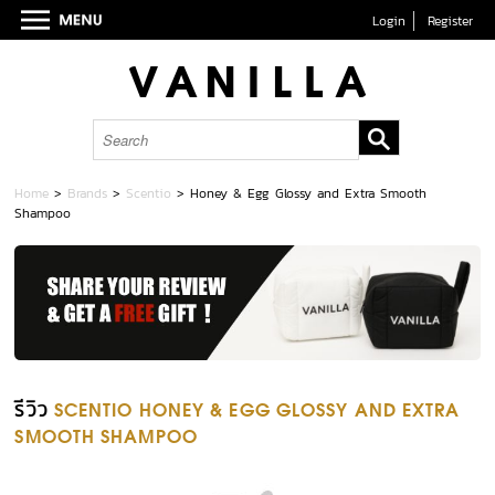
Login
Register
Home
>
Brands
>
Scentio
>
Honey & Egg Glossy and Extra Smooth
Shampoo
รีวิว
SCENTIO HONEY & EGG GLOSSY AND EXTRA
SMOOTH SHAMPOO