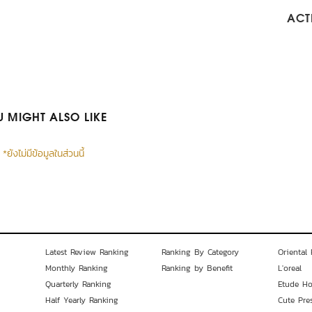
ACTI
 MIGHT ALSO LIKE
*ยังไม่มีข้อมูลในส่วนนี้
Latest Review Ranking
Ranking By Category
Oriental 
Monthly Ranking
Ranking by Benefit
L'oreal
Quarterly Ranking
Etude H
Half Yearly Ranking
Cute Pre