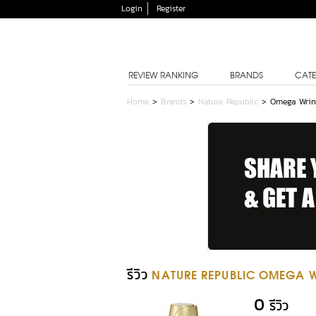
Login
Register
REVIEW RANKING
BRANDS
CATE
Home
>
Brands
>
Nature Republic
>
Omega Wrink
รีวิว
NATURE REPUBLIC OMEGA WR
0
รีวิว