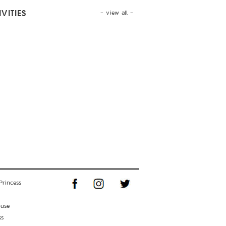
- view all -
VITIES
Princess
ouse
ss