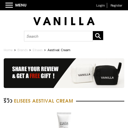
Login
Register
Home
>
Brands
>
Elisees
>
Aestival Cream
รีวิว
ELISEES AESTIVAL CREAM