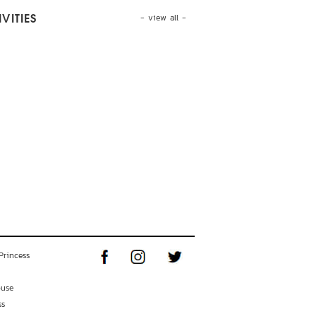
- view all -
VITIES
Princess
ouse
ss