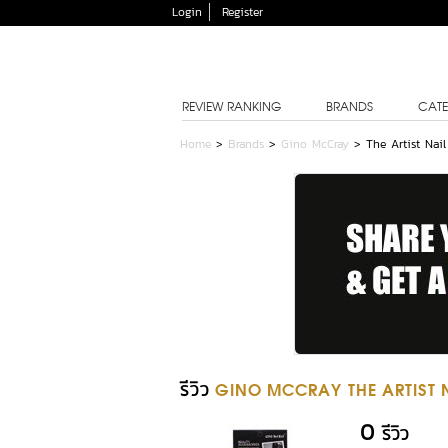
Login
Register
REVIEW RANKING
BRANDS
CATE
Home
>
Brands
>
Gino McCray
>
The Artist Nail
รีวิว
GINO MCCRAY THE ARTIST N
0
รีวิว