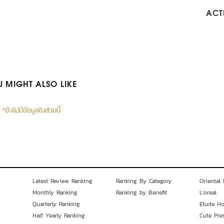
ACTI
 MIGHT ALSO LIKE
*ยังไม่มีข้อมูลในส่วนนี้
Latest Review Ranking
Ranking By Category
Oriental 
Monthly Ranking
Ranking by Benefit
L'oreal
Quarterly Ranking
Etude H
Half Yearly Ranking
Cute Pre