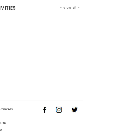
- view all -
VITIES
Princess
ouse
ss