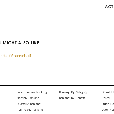
ACTI
 MIGHT ALSO LIKE
*ยังไม่มีข้อมูลในส่วนนี้
Latest Review Ranking
Ranking By Category
Oriental 
Monthly Ranking
Ranking by Benefit
L'oreal
Quarterly Ranking
Etude H
Half Yearly Ranking
Cute Pre