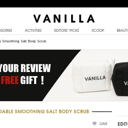
GORIES
ACTIVITIES
EDITORS’ PICKS
SCOOP
BEAUT
le Smoothing Salt Body Scrub
ADABLE SMOOTHING SALT BODY SCRUB
LOVE
EDI