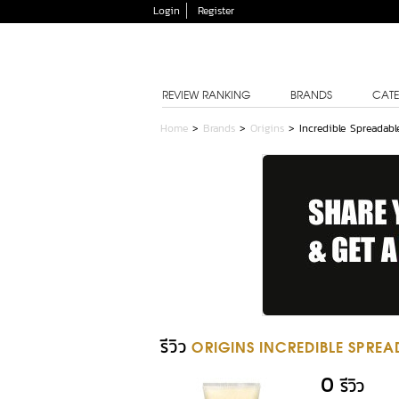
Login
Register
REVIEW RANKING
BRANDS
CATE
Home
>
Brands
>
Origins
>
Incredible Spreadab
รีวิว
ORIGINS INCREDIBLE SPRE
0
รีวิว