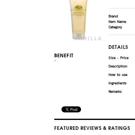
Brand
Item Name
Category
DETAILS
BENEFIT
Size
Price
-
Description
How to use
Ingredients
Remarks
FEATURED REVIEWS
& RATINGS