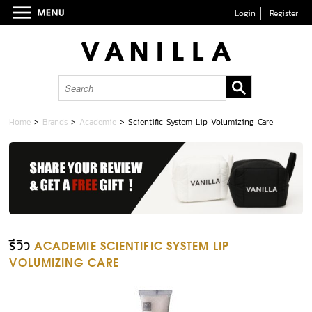
Login
Register
Home
>
Brands
>
Academie
>
Scientific System Lip Volumizing Care
รีวิว
ACADEMIE SCIENTIFIC SYSTEM LIP
VOLUMIZING CARE