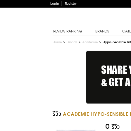
Login
Register
REVIEW RANKING
BRANDS
CATE
Home
>
Brands
>
Academie
>
Hypo-Sensible In
รีวิว
ACADEMIE HYPO-SENSIBLE 
0
รีวิว