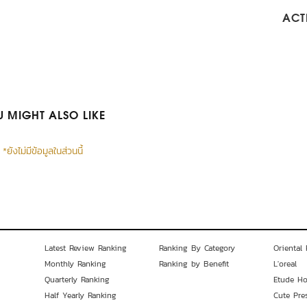
ACTI
 MIGHT ALSO LIKE
*ยังไม่มีข้อมูลในส่วนนี้
Latest Review Ranking
Ranking By Category
Oriental 
Monthly Ranking
Ranking by Benefit
L'oreal
Quarterly Ranking
Etude H
Half Yearly Ranking
Cute Pre