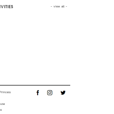
- view all -
VITIES
Princess
ouse
ss