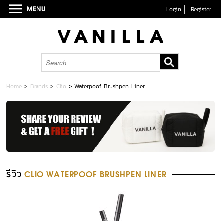
Login
Register
Home
>
Brands
>
Clio
>
Waterpoof Brushpen Liner
รีวิว
CLIO WATERPOOF BRUSHPEN LINER