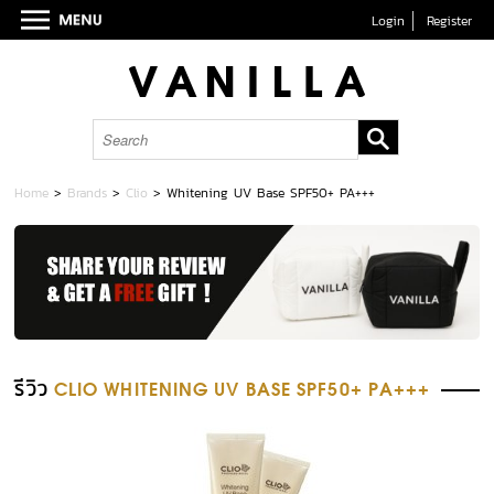
Login
Register
Home
>
Brands
>
Clio
>
Whitening UV Base SPF50+ PA+++
รีวิว
CLIO WHITENING UV BASE SPF50+ PA+++