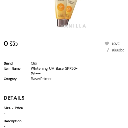
0
รีวิว
LOVE
เขียนรีวิว
Clio
Brand
Whitening UV Base SPF50+
Item Name
PA+++
Base/Primer
Category
DETAILS
Size
Price
-
Description
-