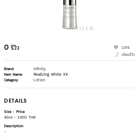
0
รีวิว
LOVE
เขียนรีวิว
Infinity
Brand
Realizing White XX
Item Name
Lotion
Category
DETAILS
Size
Price
40ml
3,900 THB
Description
-