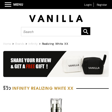
Login
Register
Home
>
Brands
>
Infinity
>
Realizing White XX
รีวิว
INFINITY REALIZING WHITE XX