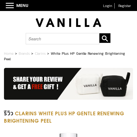
Login
Register
Home
>
Brands
>
Clarins
>
White Plus HP Gentle Renewing Brightening
Peel
รีวิว
CLARINS WHITE PLUS HP GENTLE RENEWING
BRIGHTENING PEEL