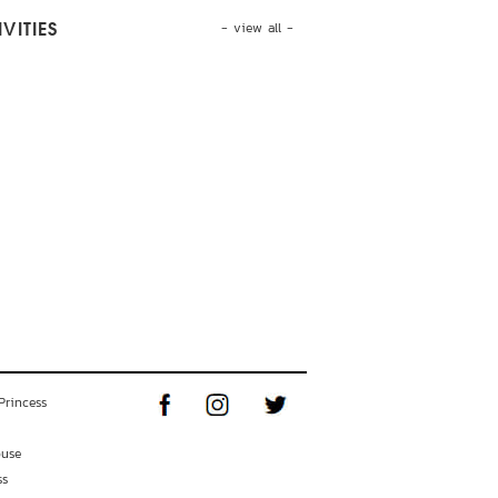
- view all -
VITIES
Princess
ouse
ss