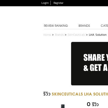
Login
Register
REVIEW RANKING
BRANDS
CATE
Home
>
Brands
>
SkinCeuticals
>
LHA Solution
รีวิว
SKINCEUTICALS LHA SOLUT
0
รีวิว