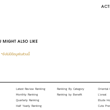
ACTI
 MIGHT ALSO LIKE
*ยังไม่มีข้อมูลในส่วนนี้
Latest Review Ranking
Ranking By Category
Oriental 
Monthly Ranking
Ranking by Benefit
L'oreal
Quarterly Ranking
Etude H
Half Yearly Ranking
Cute Pre