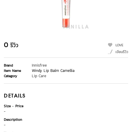
0
รีวิว
LOVE
เขียนรีวิว
Innisfree
Brand
Windy Lip Balm Camellia
Item Name
Lip Care
Category
DETAILS
Size
Price
-
Description
-