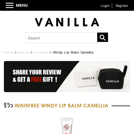
Login
Register
Home
>
Brands
>
Innisfree
>
Windy Lip Balm Camellia
รีวิว
INNISFREE WINDY LIP BALM CAMELLIA