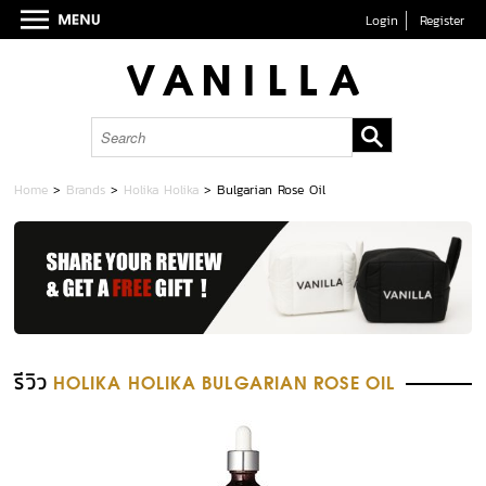
Login
Register
Home
>
Brands
>
Holika Holika
>
Bulgarian Rose Oil
รีวิว
HOLIKA HOLIKA BULGARIAN ROSE OIL