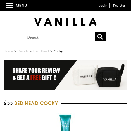
Login
Register
Home
>
Brands
>
Bed Head
>
Cocky
รีวิว
BED HEAD COCKY