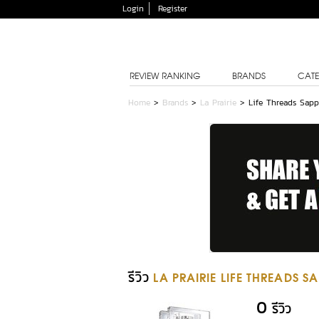
Login
Register
REVIEW RANKING
BRANDS
CATE
Home
>
Brands
>
La Prairie
>
Life Threads Sapp
รีวิว
LA PRAIRIE LIFE THREADS S
0
รีวิว