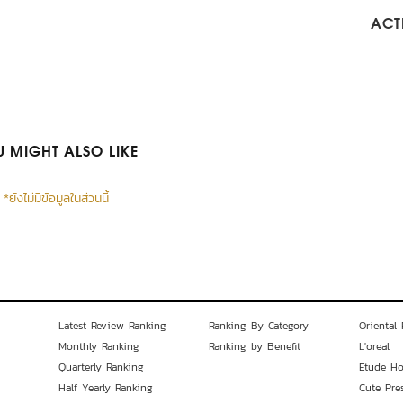
ACTI
 MIGHT ALSO LIKE
*ยังไม่มีข้อมูลในส่วนนี้
Latest Review Ranking
Ranking By Category
Oriental 
Monthly Ranking
Ranking by Benefit
L'oreal
Quarterly Ranking
Etude H
Half Yearly Ranking
Cute Pre