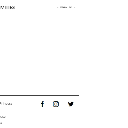
- view all -
VITIES
Princess
ouse
ss