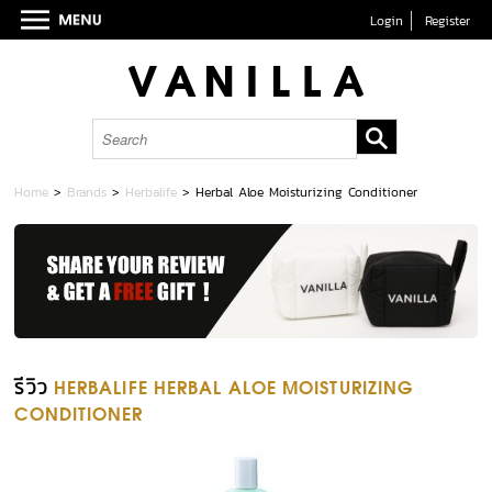
Login
Register
Home
>
Brands
>
Herbalife
>
Herbal Aloe Moisturizing Conditioner
รีวิว
HERBALIFE HERBAL ALOE MOISTURIZING
CONDITIONER