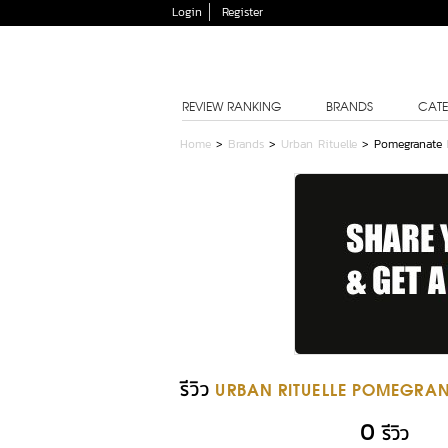
Login
Register
REVIEW RANKING
BRANDS
CATE
Home
>
Brands
>
Urban Rituelle
>
Pomegranate
รีวิว
URBAN RITUELLE POMEGRA
0
รีวิว