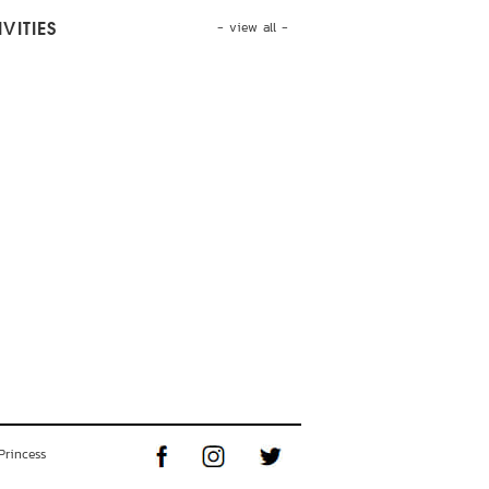
- view all -
VITIES
Princess