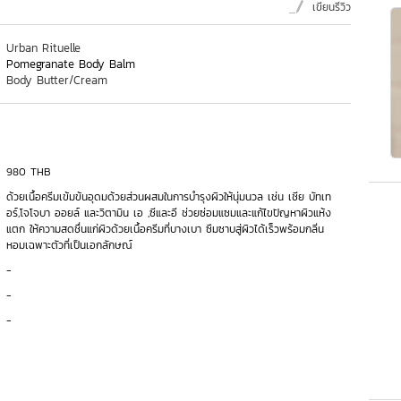
เขียนรีวิว
Urban Rituelle
Pomegranate Body Balm
Body Butter/Cream
980 THB
ด้วยเนื้อครีมเข้มข้นอุดมด้วยส่วนผสมในการบำรุงผิวให้นุ่มนวล เช่น เชีย บัทเท
อร์,โจโจบา ออยล์ และวิตามิน เอ ,ซีและอี ช่วยซ่อมแซมและแก้ไขปัญหาผิวแห้ง
แตก ให้ความสดชื่นแก่ผิวด้วยเนื้อครีมที่บางเบา ซึมซาบสู่ผิวได้เร็วพร้อมกลิ่น
หอมเฉพาะตัวที่เป็นเอกลักษณ์
-
-
-