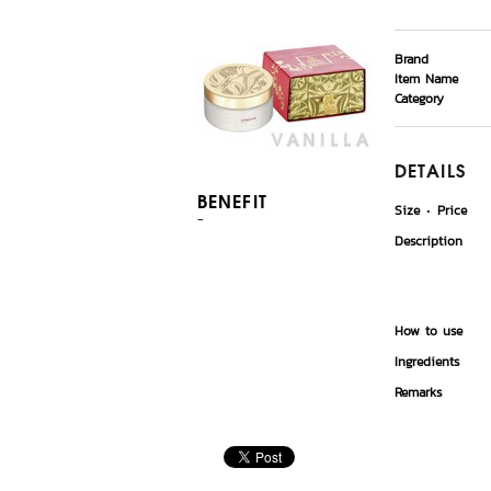
Brand
Item Name
Category
DETAILS
BENEFIT
Size
Price
-
Description
How to use
Ingredients
Remarks