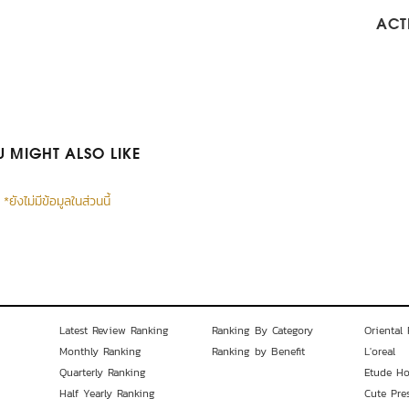
ACTI
 MIGHT ALSO LIKE
*ยังไม่มีข้อมูลในส่วนนี้
Latest Review Ranking
Ranking By Category
Oriental 
Monthly Ranking
Ranking by Benefit
L'oreal
Quarterly Ranking
Etude H
Half Yearly Ranking
Cute Pre