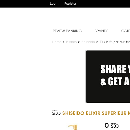
Login
Register
REVIEW RANKING
BRANDS
CATE
Home
>
Brands
>
Shiseido
>
Elixir Superieur M
รีวิว
SHISEIDO ELIXIR SUPERIEU
0
รีวิว