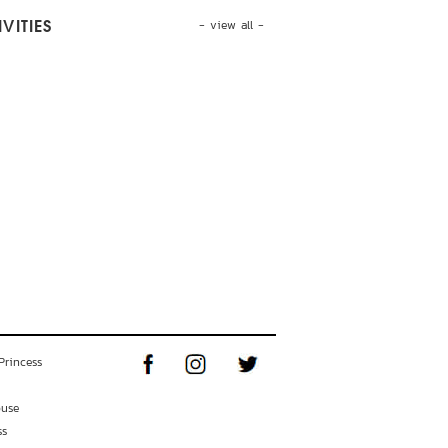
- view all -
VITIES
Princess
ouse
ss