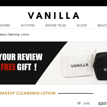
GORIES
ACTIVITIES
EDITORS’ PICKS
SCOOP
BEAUT
akeup Cleansing Lotion
R MAKEUP CLEANSING LOTION
LOVE
EDI