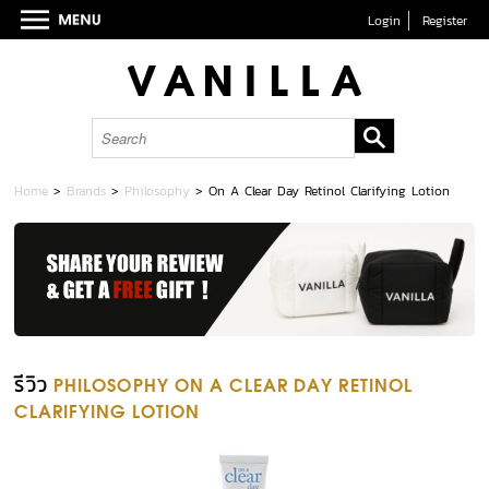
Login
Register
Home
>
Brands
>
Philosophy
>
On A Clear Day Retinol Clarifying Lotion
รีวิว
PHILOSOPHY ON A CLEAR DAY RETINOL
CLARIFYING LOTION