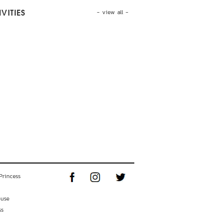
- view all -
VITIES
Princess
ouse
ss