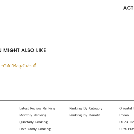
ACTI
 MIGHT ALSO LIKE
*ยังไม่มีข้อมูลในส่วนนี้
Latest Review Ranking
Ranking By Category
Oriental 
Monthly Ranking
Ranking by Benefit
L'oreal
Quarterly Ranking
Etude H
Half Yearly Ranking
Cute Pre