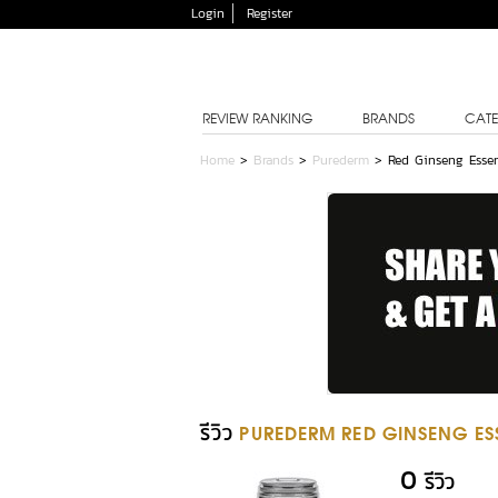
Login
Register
REVIEW RANKING
BRANDS
CATE
Home
>
Brands
>
Purederm
>
Red Ginseng Esse
รีวิว
PUREDERM RED GINSENG E
0
รีวิว