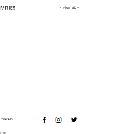
- view all -
VITIES
Princess
ouse