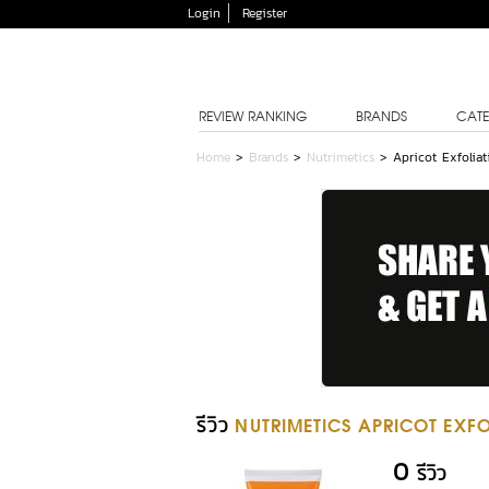
Login
Register
REVIEW RANKING
BRANDS
CATE
Home
>
Brands
>
Nutrimetics
>
Apricot Exfoliat
รีวิว
NUTRIMETICS APRICOT EXFO
0
รีวิว