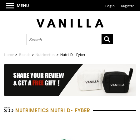
Login
Register
Home
>
Brands
>
Nutrimetics
>
Nutri D- Fyber
รีวิว
NUTRIMETICS NUTRI D- FYBER