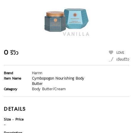
0
รีวิว
LOVE
เขียนรีวิว
Harnn
Brand
Cymbopogon Nourishing Body
Item Name
Butter
Body Butter/Cream
Category
DETAILS
Size
Price
-