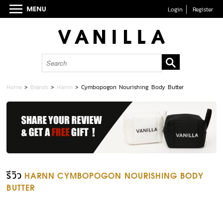
Login
Register
Home
>
Brands
>
Harnn
>
Cymbopogon Nourishing Body Butter
รีวิว
HARNN CYMBOPOGON NOURISHING BODY
BUTTER