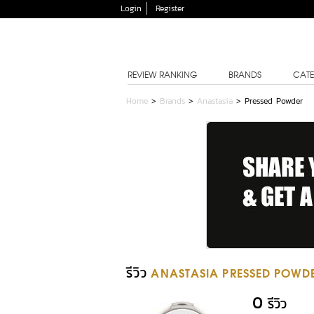
Login
Register
REVIEW RANKING
BRANDS
CATE
Home
>
Brands
>
Anastasia
>
Pressed Powder
รีวิว
ANASTASIA PRESSED POWD
0
รีวิว