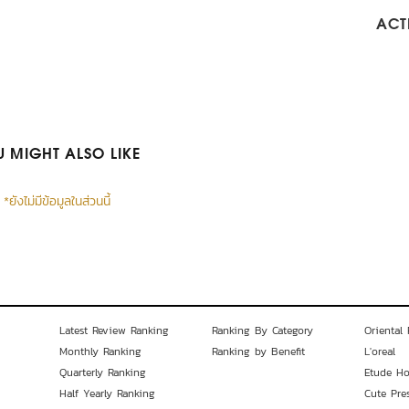
ACTI
 MIGHT ALSO LIKE
*ยังไม่มีข้อมูลในส่วนนี้
Latest Review Ranking
Ranking By Category
Oriental 
Monthly Ranking
Ranking by Benefit
L'oreal
Quarterly Ranking
Etude H
Half Yearly Ranking
Cute Pre