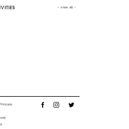
- view all -
VITIES
Princess
ouse
ss