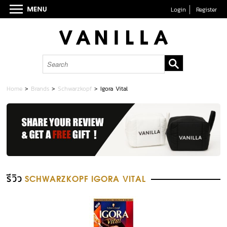
Login
Register
Home
>
Brands
>
Schwarzkopf
>
Igora Vital
รีวิว
SCHWARZKOPF IGORA VITAL