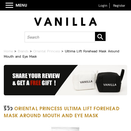
Login
Register
Home
>
Brands
>
Oriental Princess
>
Ultima Lift Forehead Mask Around
Mouth and Eye Mask
รีวิว
ORIENTAL PRINCESS ULTIMA LIFT FOREHEAD
MASK AROUND MOUTH AND EYE MASK