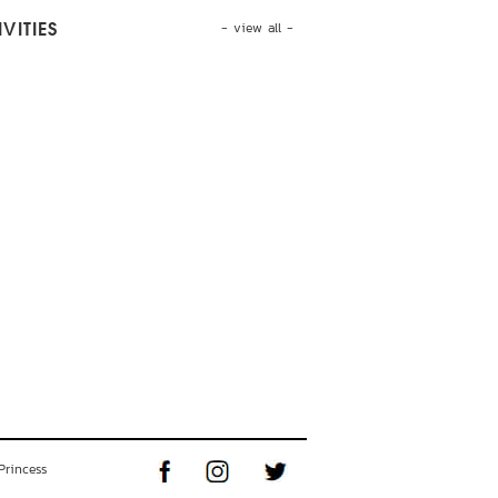
- view all -
VITIES
Princess