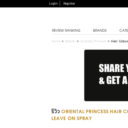
Login
Register
REVIEW RANKING
BRANDS
CATE
Home
>
Brands
>
Oriental Princess
>
Hair Colou
รีวิว
ORIENTAL PRINCESS HAIR 
LEAVE ON SPRAY