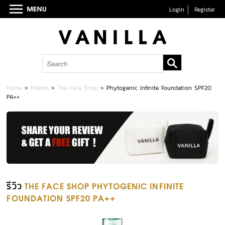
Login
Register
Home
>
Brands
>
The Face Shop
>
Phytogenic Infinite Foundation SPF20
PA++
รีวิว
THE FACE SHOP PHYTOGENIC INFINITE
FOUNDATION SPF20 PA++