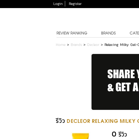
Login
Register
REVIEW RANKING
BRANDS
CATE
Home
>
Brands
>
Decleor
>
Relaxing Milky Gel-
รีวิว
DECLEOR RELAXING MILKY 
0
รีวิว