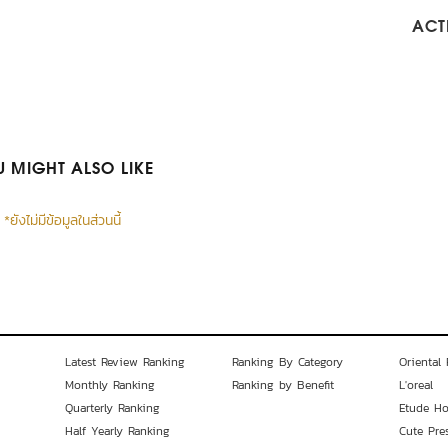
ACTI
 MIGHT ALSO LIKE
*ยังไม่มีข้อมูลในส่วนนี้
Latest Review Ranking
Ranking By Category
Oriental 
Monthly Ranking
Ranking by Benefit
L'oreal
Quarterly Ranking
Etude H
Half Yearly Ranking
Cute Pre