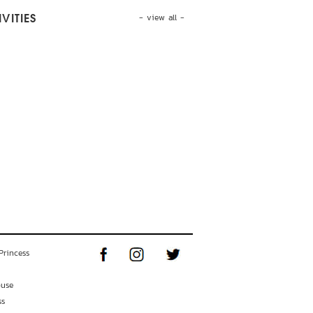
- view all -
VITIES
Princess
ouse
ss