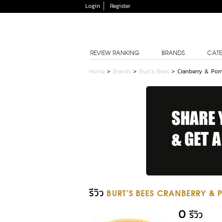
Login
Register
REVIEW RANKING
BRANDS
CATE
Home
>
Brands
>
Burt's Bees
>
Cranberry & Pom
รีวิว
BURT'S BEES CRANBERRY &
0
รีวิว