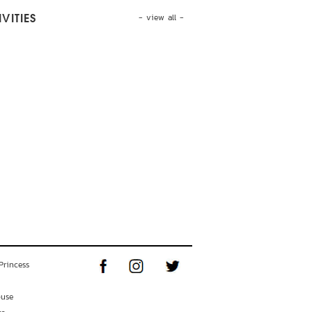
- view all -
VITIES
Princess
ouse