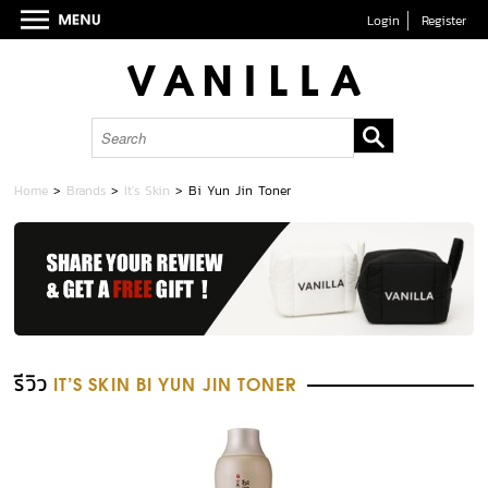
Login
Register
Home
>
Brands
>
It's Skin
>
Bi Yun Jin Toner
รีวิว
IT'S SKIN BI YUN JIN TONER