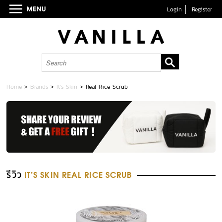
Login
Register
Home
>
Brands
>
It's Skin
>
Real Rice Scrub
รีวิว
IT'S SKIN REAL RICE SCRUB