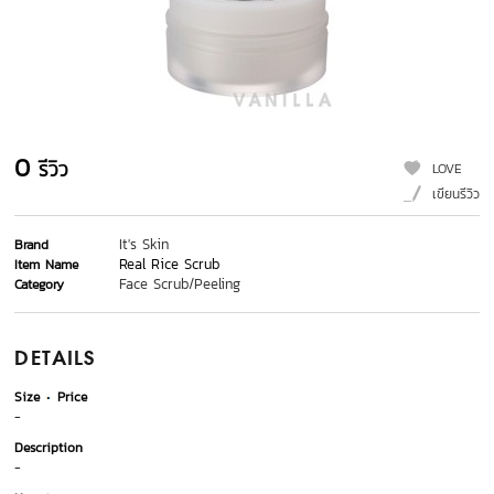
0
รีวิว
LOVE
เขียนรีวิว
It's Skin
Brand
Real Rice Scrub
Item Name
Face Scrub/Peeling
Category
DETAILS
Size
Price
-
Description
-