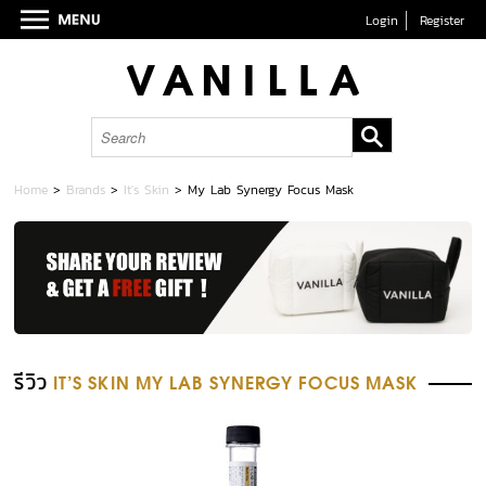
Login
Register
Home
>
Brands
>
It's Skin
>
My Lab Synergy Focus Mask
รีวิว
IT'S SKIN MY LAB SYNERGY FOCUS MASK