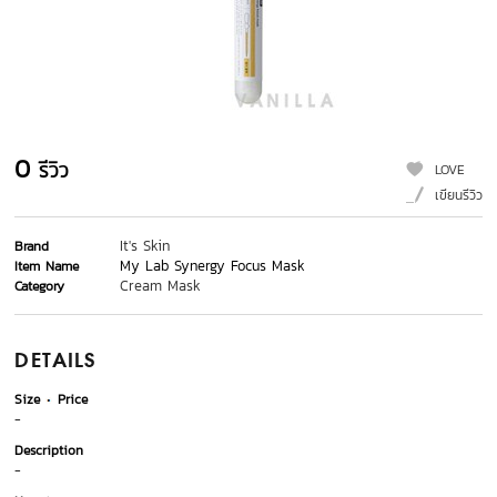
0
รีวิว
LOVE
เขียนรีวิว
It's Skin
Brand
My Lab Synergy Focus Mask
Item Name
Cream Mask
Category
DETAILS
Size
Price
-
Description
-