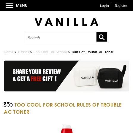
Login
Register
Home
>
Brands
>
Too Cool For School
>
Rules of Trouble AC Toner
รีวิว
TOO COOL FOR SCHOOL RULES OF TROUBLE
AC TONER