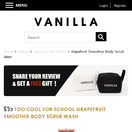
Login
Register
Home
>
Brands
>
Too Cool For School
>
Grapefruit Smoothie Body Scrub
Wash
รีวิว
TOO COOL FOR SCHOOL GRAPEFRUIT
SMOOTHIE BODY SCRUB WASH