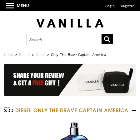
Login
Register
Home
>
Brands
>
Diesel
>
Only The Brave Captain America
รีวิว
DIESEL ONLY THE BRAVE CAPTAIN AMERICA