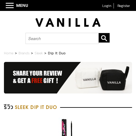
Login
Register
Home
>
Brands
>
Sleek
>
Dip It Duo
รีวิว
SLEEK DIP IT DUO