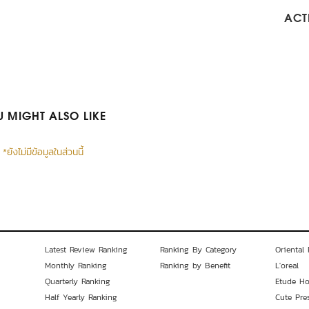
ACTI
 MIGHT ALSO LIKE
*ยังไม่มีข้อมูลในส่วนนี้
Latest Review Ranking
Ranking By Category
Oriental 
Monthly Ranking
Ranking by Benefit
L'oreal
Quarterly Ranking
Etude H
Half Yearly Ranking
Cute Pre