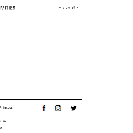
- view all -
VITIES
Princess
ouse
ss