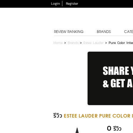
Login
Register
REVIEW RANKING
BRANDS
CATE
Home
>
Brands
>
Estee Lauder
>
Pure Color Inte
รีวิว
ESTEE LAUDER PURE COLOR 
0
รีวิว