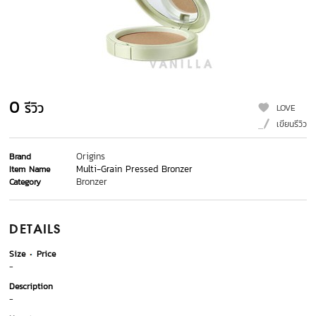
0
รีวิว
LOVE
เขียนรีวิว
Origins
Brand
Multi-Grain Pressed Bronzer
Item Name
Bronzer
Category
DETAILS
Size
Price
-
Description
-