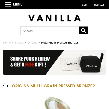
Login
Register
Home
>
Brands
>
Origins
>
Multi-Grain Pressed Bronzer
รีวิว
ORIGINS MULTI-GRAIN PRESSED BRONZER