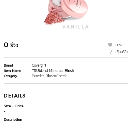
0
รีวิว
LOVE
เขียนรีวิว
Covergirl
Brand
TRUblend Minerals Blush
Item Name
Powder Blush/Cheek
Category
DETAILS
Size
Price
-
Description
-