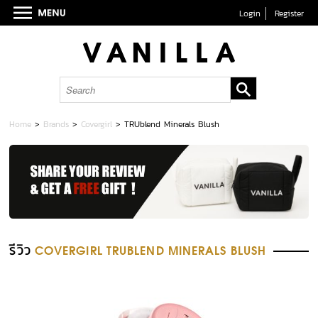
Login
Register
Home
>
Brands
>
Covergirl
>
TRUblend Minerals Blush
รีวิว
COVERGIRL TRUBLEND MINERALS BLUSH