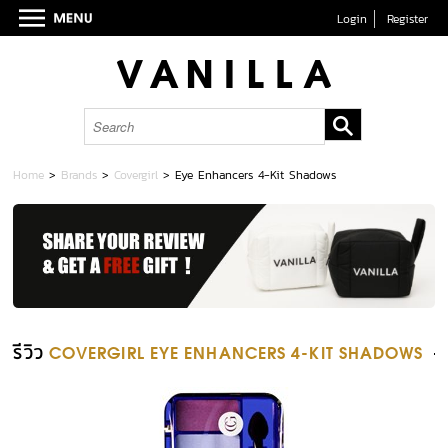
Login
Register
Home
>
Brands
>
Covergirl
>
Eye Enhancers 4-Kit Shadows
รีวิว
COVERGIRL EYE ENHANCERS 4-KIT SHADOWS