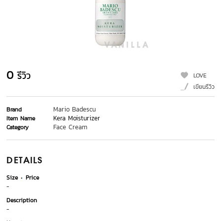
0
รีวิว
LOVE
เขียนรีวิว
Mario Badescu
Brand
Kera Moisturizer
Item Name
Face Cream
Category
DETAILS
Size
Price
-
Description
-