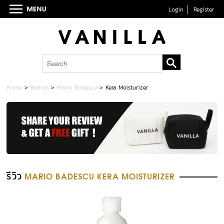
Login
Register
Home
>
Brands
>
Mario Badescu
>
Kera Moisturizer
รีวิว
MARIO BADESCU KERA MOISTURIZER