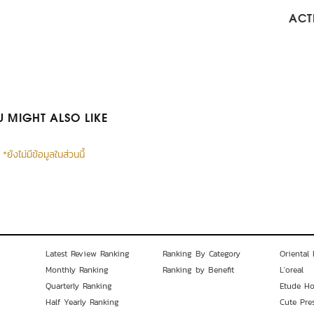
ACTI
 MIGHT ALSO LIKE
*ยังไม่มีข้อมูลในส่วนนี้
Latest Review Ranking
Ranking By Category
Oriental 
Monthly Ranking
Ranking by Benefit
L'oreal
Quarterly Ranking
Etude H
Half Yearly Ranking
Cute Pre