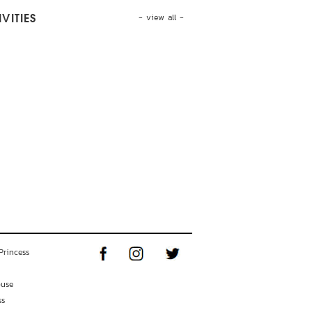
- view all -
VITIES
Princess
ouse
ss