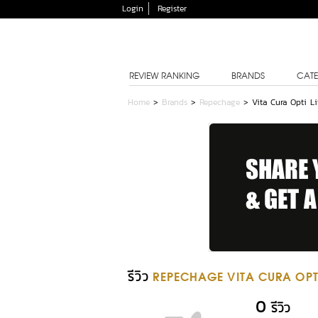
Login
Register
REVIEW RANKING
BRANDS
CATE
Home
>
Brands
>
Repechage
>
Vita Cura Opti L
รีวิว
REPECHAGE VITA CURA OPTI
0
รีวิว