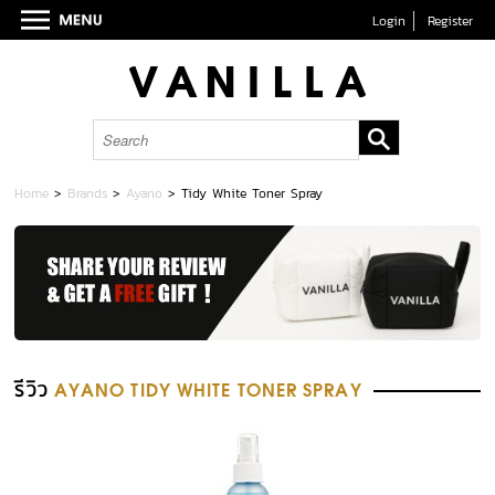
Login
Register
Home
>
Brands
>
Ayano
>
Tidy White Toner Spray
รีวิว
AYANO TIDY WHITE TONER SPRAY