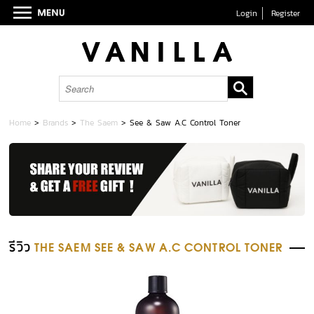
Login
Register
Home
>
Brands
>
The Saem
>
See & Saw A.C Control Toner
รีวิว
THE SAEM SEE & SAW A.C CONTROL TONER