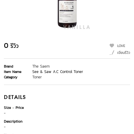
0
รีวิว
LOVE
เขียนรีวิว
The Saem
Brand
See & Saw A.C Control Toner
Item Name
Toner
Category
DETAILS
Size
Price
-
Description
-