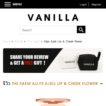
Login
Register
Home
>
Brands
>
The Saem
>
Allys Ajell Lip & Cheek Flower
รีวิว
THE SAEM ALLYS AJELL LIP & CHEEK FLOWER